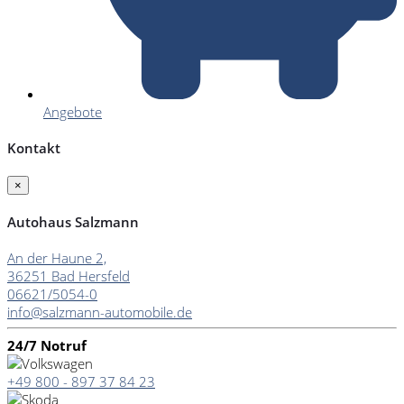
Angebote
Kontakt
×
Autohaus Salzmann
An der Haune 2,
36251 Bad Hersfeld
06621/5054-0
info@salzmann-automobile.de
24/7 Notruf
+49 800 - 897 37 84 23