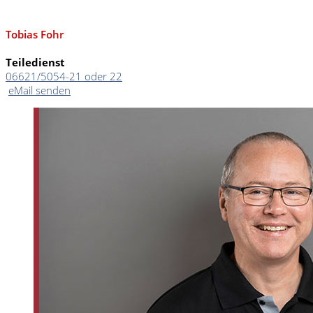
Tobias Fohr
Teiledienst
06621/5054-21 oder 22
eMail senden