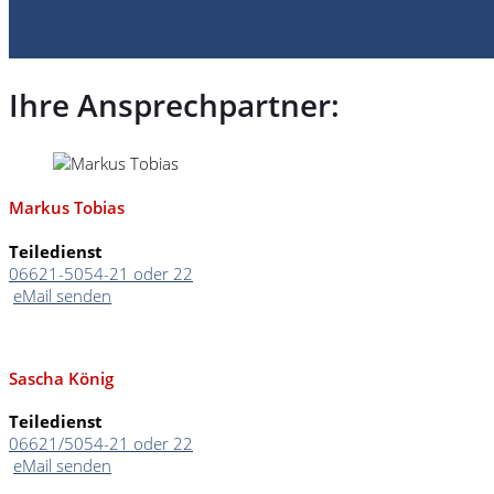
Zum Angebot
Ihre Ansprechpartner:
Markus Tobias
Teiledienst
06621-5054-21 oder 22
eMail senden
Sascha König
Teiledienst
06621/5054-21 oder 22
eMail senden