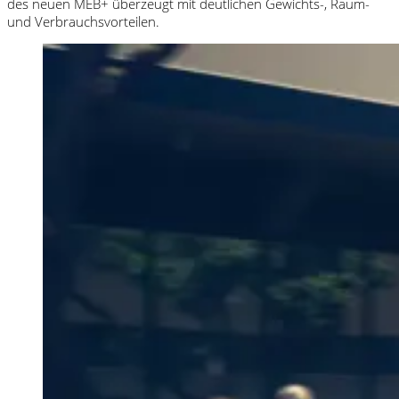
des neuen MEB+ überzeugt mit deutlichen Gewichts-, Raum-
und Verbrauchsvorteilen.