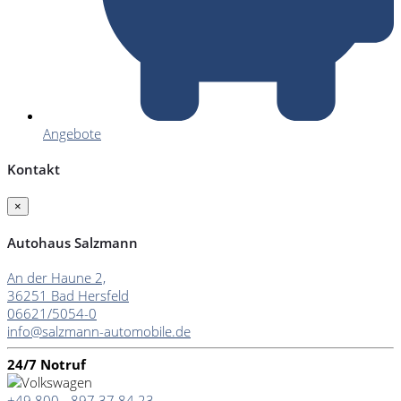
Angebote
Kontakt
×
Autohaus Salzmann
An der Haune 2,
36251 Bad Hersfeld
06621/5054-0
info@salzmann-automobile.de
24/7 Notruf
+49 800 - 897 37 84 23