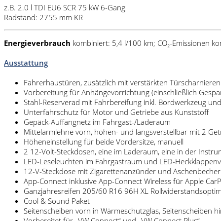
z.B. 2.0 l TDI EU6 SCR 75 kW 6-Gang
Radstand: 2755 mm KR
Energieverbrauch
kombiniert: 5,4 l/100 km; CO₂-Emissionen kom
Ausstattung
Fahrerhaustüren, zusätzlich mit verstärkten Türscharnieren
Vorbereitung für Anhängevorrichtung (einschließlich Gespan
Stahl-Reserverad mit Fahrbereifung inkl. Bordwerkzeug u
Unterfahrschutz für Motor und Getriebe aus Kunststoff
Gepäck-Auffangnetz im Fahrgast-/Laderaum
Mittelarmlehne vorn, höhen- und längsverstellbar mit 2 Ge
Höheneinstellung für beide Vordersitze, manuell
2 12-Volt-Steckdosen, eine im Laderaum, eine in der Instru
LED-Leseleuchten im Fahrgastraum und LED-Heckklappenv
12-V-Steckdose mit Zigarettenanzünder und Aschenbecher
App-Connect inklusive App-Connect Wireless für Apple Car
Ganzjahresreifen 205/60 R16 96H XL Rollwiderstandsoptim
Cool & Sound Paket
Seitenscheiben vorn in Wärmeschutzglas, Seitenscheiben h
Vorbereitet für „VW Connect“ und „VW Connect Plus“