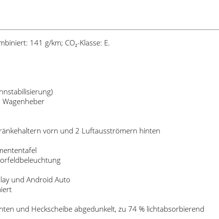
biniert: 141 g/km; CO₂-Klasse: E.
nstabilisierung)
nd Wagenheber
tränkehaltern vorn und 2 Luftausströmern hinten
mententafel
orfeldbeleuchtung
Play und Android Auto
iert
inten und Heckscheibe abgedunkelt, zu 74 % lichtabsorbierend