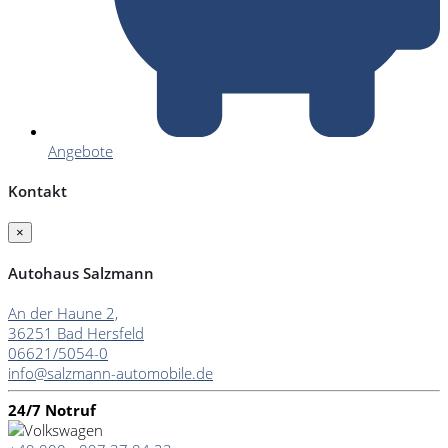
Angebote
Kontakt
×
Autohaus Salzmann
An der Haune 2,
36251 Bad Hersfeld
06621/5054-0
info@salzmann-automobile.de
24/7 Notruf